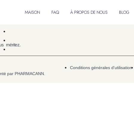
nível neste país
MAISON
FAQ
À PROPOS DE NOUS
BLOG
s méritez.
Conditions générales d'utilisation
ésenté par PHARMACANN.